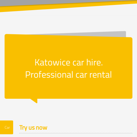
Katowice car hire.
Professional car rental
Try us now
Car