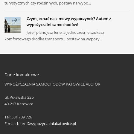
turystycznych czy rodzinnych, postaw na wypo...
Czym jechać na zimowy wypoczynek? Autem z
wypożyczalni samochodów!
Jeżeli planujesz ferie, a jednocześnie szukasz
komfortowego środka transportu, postaw na wypoży...
Dane kontaktowe
WYPOŻYCZALNIA SAMOCHODÓW KATOWICE VECTOR
ul. Puławska 22b
40-217
Katowice
Tel:
531 739 726
E-mail:
biuro@wypozyczalniakatowice.pl