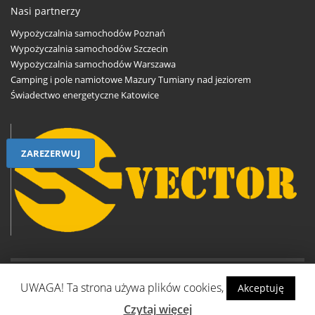
Nasi partnerzy
Wypożyczalnia samochodów Poznań
Wypożyczalnia samochodów Szczecin
Wypożyczalnia samochodów Warszawa
Camping i pole namiotowe Mazury Tumiany nad jeziorem
Świadectwo energetyczne Katowice
ZAREZERWUJ
UWAGA! Ta strona używa plików cookies,
Akceptuję
Copyright © 2017 wypozyczalniakatowice.pl
Czytaj więcej